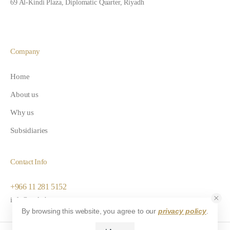
69 Al-Kindi Plaza, Diplomatic Quarter, Riyadh
Company
Home
About us
Why us
Subsidiaries
Contact Info
+966 11 281 5152
info@ezalsahra.com
By browsing this website, you agree to our
privacy policy
.