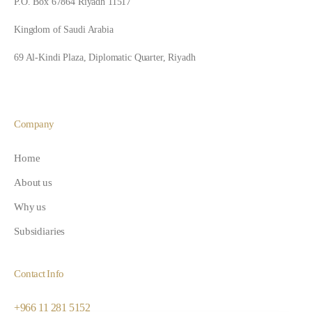
P.O. Box 67864 Riyadh 11517
Kingdom of Saudi Arabia
69 Al-Kindi Plaza, Diplomatic Quarter, Riyadh
Company
Home
About us
Why us
Subsidiaries
Contact Info
+966 11 281 5152