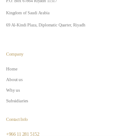
P.O. Box 67864 Riyadh 11517
Kingdom of Saudi Arabia
69 Al-Kindi Plaza, Diplomatic Quarter, Riyadh
Company
Home
About us
Why us
Subsidiaries
Contact Info
+966 11 281 5152