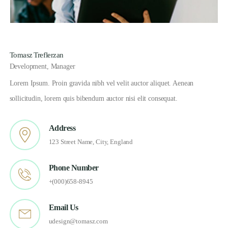
Tomasz Treflerzan
Development
,
Manager
Lorem Ipsum. Proin gravida nibh vel velit auctor aliquet. Aenean
sollicitudin, lorem quis bibendum auctor nisi elit consequat.
Address
123 Street Name, City, England
Phone Number
+(000)658-8945
Email Us
udesign@tomasz.com